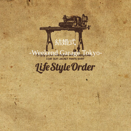
結婚式
-Weekend Garage Tokyo-