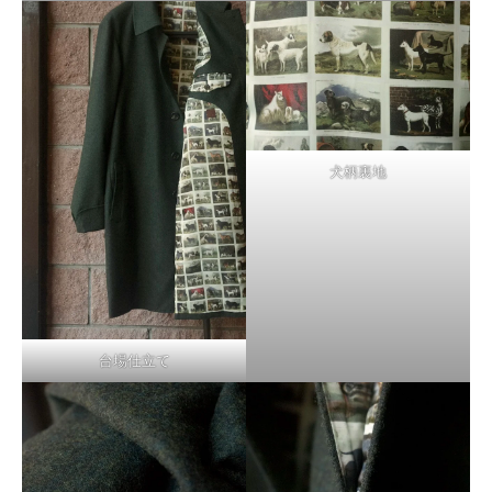
犬柄裏地
台場仕立て