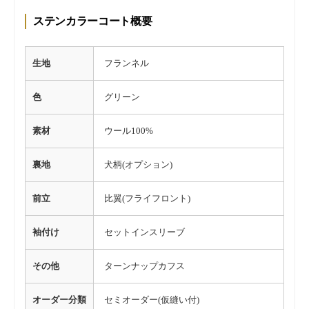
ステンカラーコート概要
生地
フランネル
色
グリーン
素材
ウール100%
裏地
犬柄(オプション)
前立
比翼(フライフロント)
袖付け
セットインスリーブ
その他
ターンナップカフス
オーダー分類
セミオーダー(仮縫い付)