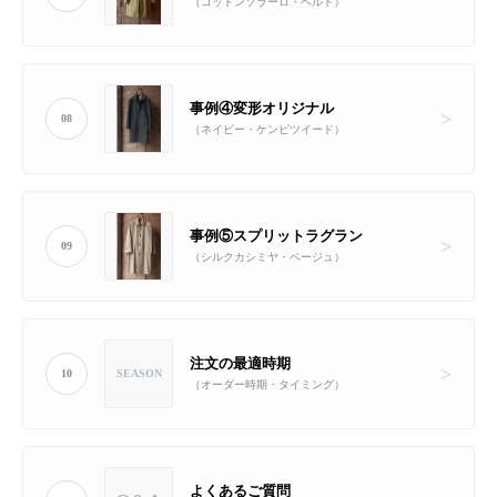
（コットンソラーロ・ベルト）
事例④変形オリジナル
08
（ネイビー・ケンピツイード）
事例⑤スプリットラグラン
09
（シルクカシミヤ・ベージュ）
注文の最適時期
10
SEASON
（オーダー時期・タイミング）
よくあるご質問