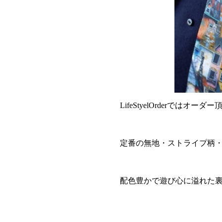
LifeStyelOrder
定番の無地・ストライプ柄
配色豊かで遊び心に溢れた