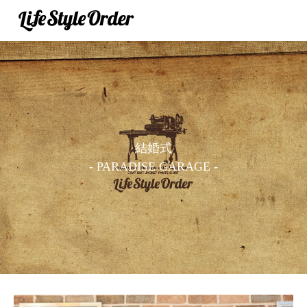
結婚式
- PARADISE GARAGE -