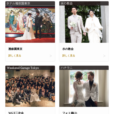
雅叙園東京
水の教会
詳しく見る
詳しく見る
WGT二次会
フォト婚(2)