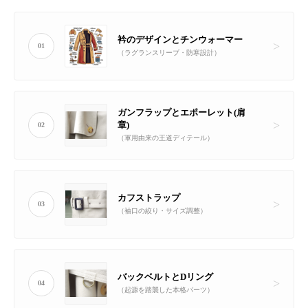
衿のデザインとチンウォーマー
01
（ラグランスリーブ・防寒設計）
ガンフラップとエポーレット(肩
章)
02
（軍用由来の王道ディテール）
カフストラップ
03
（袖口の絞り・サイズ調整）
バックベルトとDリング
04
（起源を踏襲した本格パーツ）