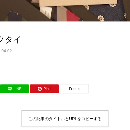
クタイ
.04.02
LINE
Pin it
note
この記事のタイトルとURLをコピーする