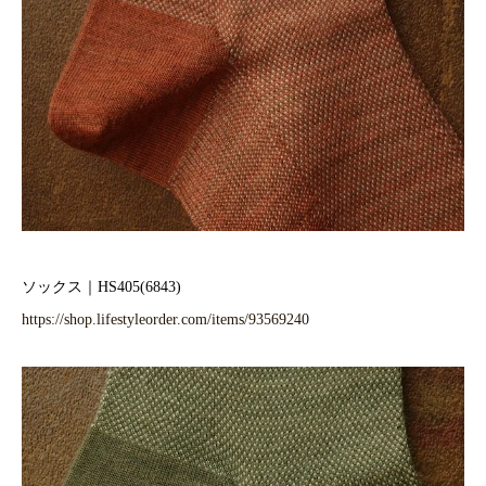
ソックス｜HS405(6843)
https://shop.lifestyleorder.com/items/93569240