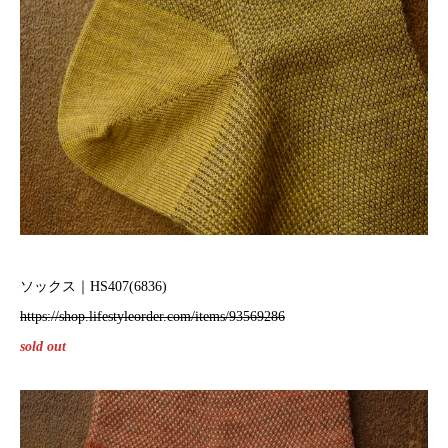
ソックス｜HS407(6836)
https://shop.lifestyleorder.com/items/93569286
sold out