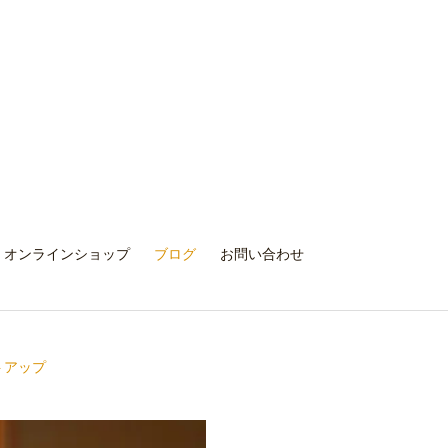
オンラインショップ
ブログ
お問い合わせ
トアップ