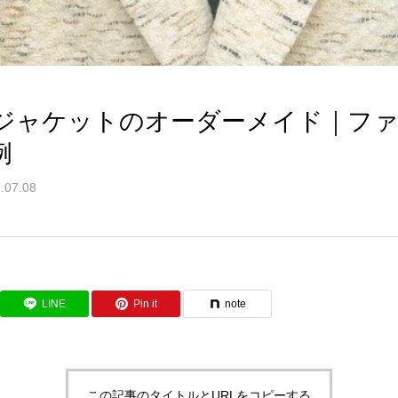
ジャケットのオーダーメイド｜フ
例
.07.08
LINE
Pin it
note
この記事のタイトルとURLをコピーする