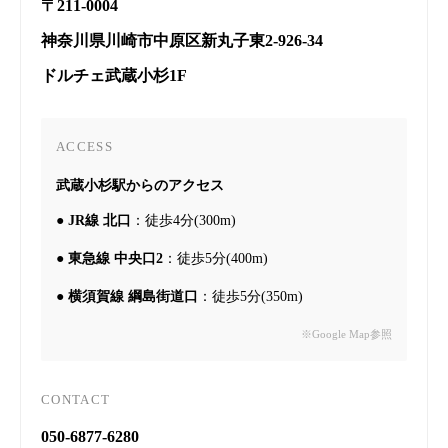
〒211-0004
神奈川県川崎市中原区新丸子東2-926-34
ドルチェ武蔵小杉1F
ACCESS
武蔵小杉駅からのアクセス
●
JR線 北口
：徒歩4分(300m)
●
東急線 中央口2
：徒歩5分(400m)
●
横須賀線 綱島街道口
：徒歩5分(350m)
※Google Map参照
CONTACT
050-6877-6280