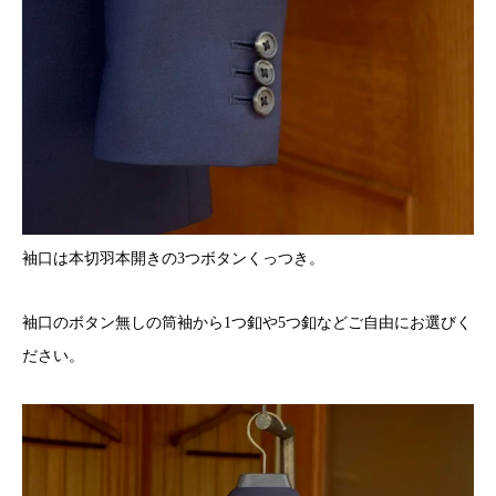
袖口は本切羽本開きの3つボタンくっつき。
袖口のボタン無しの筒袖から1つ釦や5つ釦などご自由にお選びく
ださい。