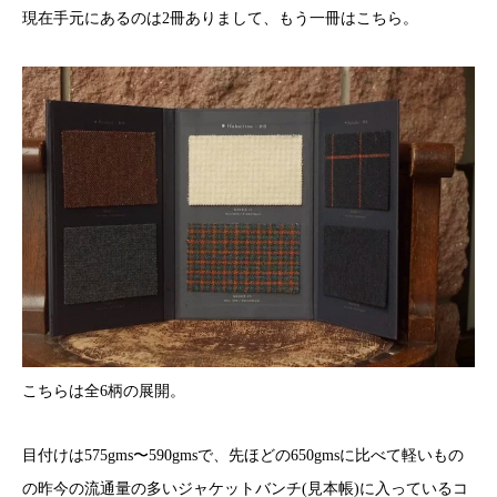
現在手元にあるのは2冊ありまして、もう一冊はこちら。
こちらは全6柄の展開。
目付けは575gms〜590gmsで、先ほどの650gmsに比べて軽いもの
の昨今の流通量の多いジャケットバンチ(見本帳)に入っているコ