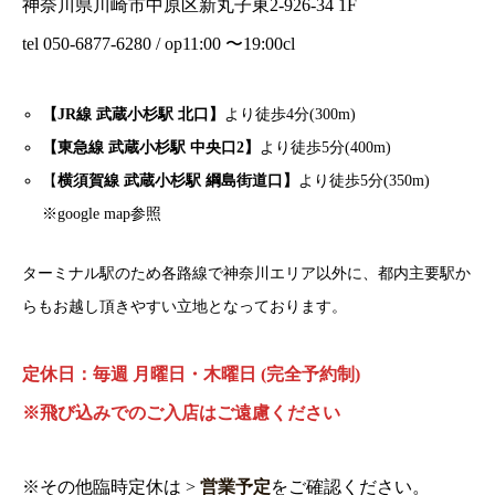
神奈川県川崎市中原区新丸子東2-926-34 1F
tel 050-6877-6280 / op11:00 〜19:00cl
【JR線 武蔵小杉駅 北口】
より徒歩4分(300m)
【東急線 武蔵小杉駅 中央口2】
より徒歩5分(400m)
【
横須賀線 武蔵小杉駅 綱島街道口】
より徒歩5分(350m)
※google map参照
ターミナル駅のため各路線で神奈川エリア以外に、都内主要駅か
らもお越し頂きやすい立地となっております。
定休日：毎週 月曜日・木曜日 (完全予約制)
※飛び込みでのご入店はご遠慮ください
※その他臨時定休は >
営業予定
をご確認ください。