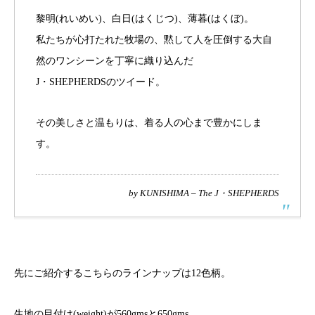
黎明(れいめい)、白日(はくじつ)、薄暮(はくぼ)。
私たちが心打たれた牧場の、黙して人を圧倒する大自
然のワンシーンを丁寧に織り込んだ
J・SHEPHERDSのツイード。
その美しさと温もりは、着る人の心まで豊かにしま
す。
by KUNISHIMA – The J・SHEPHERDS
先にご紹介するこちらのラインナップは12色柄。
生地の目付け(weight)が560gmsと650gms。