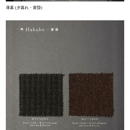
薄暮 (夕暮れ・黄昏)