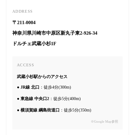
ADDRESS
〒211-0004
神奈川県川崎市中原区新丸子東2-926-34
ドルチェ武蔵小杉1F
ACCESS
武蔵小杉駅からのアクセス
●
JR線 北口
：徒歩4分(300m)
●
東急線 中央口2
：徒歩5分(400m)
●
横須賀線 綱島街道口
：徒歩5分(350m)
※Google Map参照