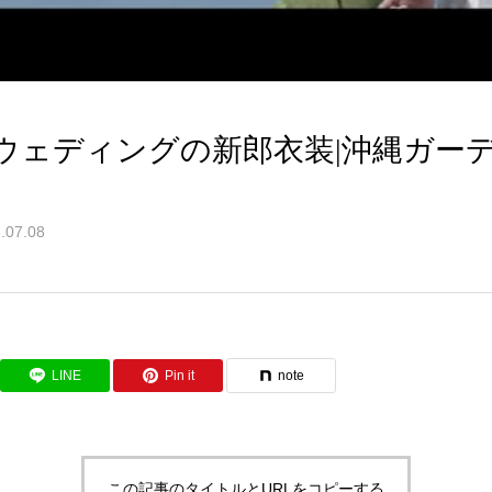
ウェディングの新郎衣装|沖縄ガー
.07.08
LINE
Pin it
note
この記事のタイトルとURLをコピーする