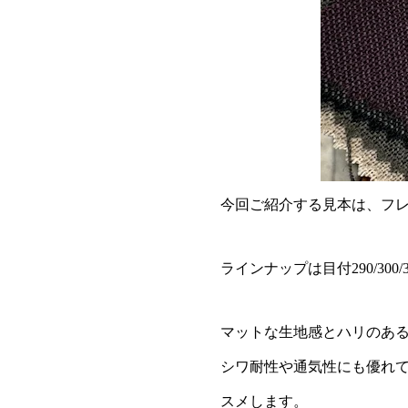
今回ご紹介する見本は、フ
ラインナップは目付290/30
マットな生地感とハリのあ
シワ耐性や通気性にも優れ
スメします。