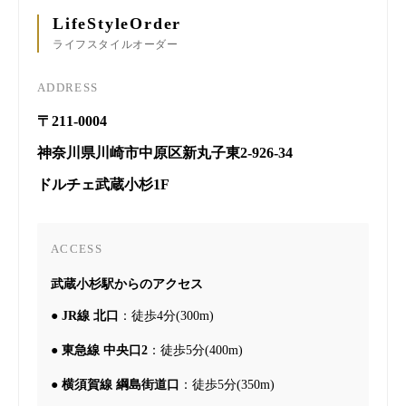
LifeStyleOrder
ライフスタイルオーダー
ADDRESS
〒211-0004
神奈川県川崎市中原区新丸子東2-926-34
ドルチェ武蔵小杉1F
ACCESS
武蔵小杉駅からのアクセス
●
JR線 北口
：徒歩4分(300m)
●
東急線 中央口2
：徒歩5分(400m)
●
横須賀線 綱島街道口
：徒歩5分(350m)