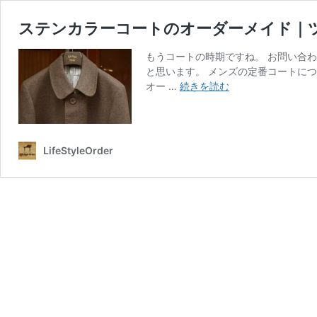
ステンカラーコートのオーダーメイド｜
もうコートの時期ですね。 お問い合
と思います。 メンズの定番コートに
ス
オー …
続きを読む
テ
ン
カ
ラ
LifeStyleOrder
ー
コ
ー
ト
の
オ
ー
ダ
ー
メ
イ