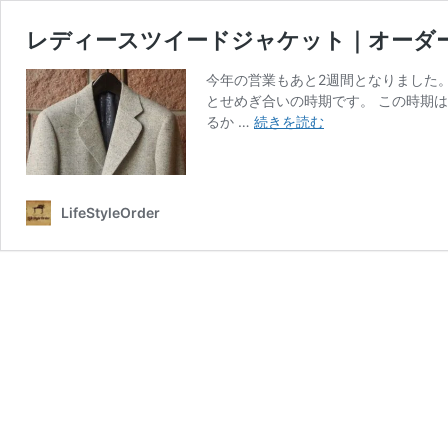
レディースツイードジャケット｜オーダ
今年の営業もあと2週間となりました
とせめぎ合いの時期です。 この時期
レ
るか …
続きを読む
デ
ィ
ー
ス
LifeStyleOrder
ツ
イ
ー
ド
ジ
ャ
ケ
ッ
ト
｜
オ