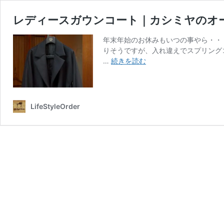
レディースガウンコート｜カシミヤのオ
年末年始のお休みもいつの事やら・・・
りそうですが、入れ違えでスプリング
レ
…
続きを読む
デ
ィ
ー
ス
LifeStyleOrder
ガ
ウ
ン
コ
ー
ト
｜
カ
シ
ミ
ヤ