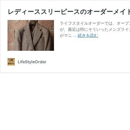
レディーススリーピースのオーダーメイ
ライフスタイルオーダーでは、オープ
が、最近は特にそういったメンズライ
レ
がマニ …
続きを読む
デ
ィ
ー
ス
LifeStyleOrder
ス
リ
ー
ピ
ー
ス
の
オ
ー
ダ
ー