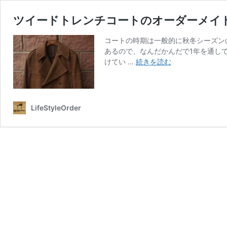
ツイードトレンチコートのオーダーメイ
コートの時期は一般的に秋冬シーズン
あるので、なんだかんだで1年を通し
ツ
けてい …
続きを読む
イ
ー
ド
ト
LifeStyleOrder
レ
ン
チ
コ
ー
ト
の
オ
ー
ダ
ー