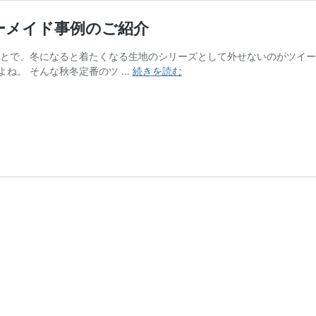
ーメイド事例のご紹介
ことで、冬になると着たくなる生地のシリーズとして外せないのがツイー
ツ
ね。 そんな秋冬定番のツ …
続きを読む
イ
ー
ド
の
ス
リ
ー
ピ
ー
ス
ス
ー
ツ
｜
オ
ー