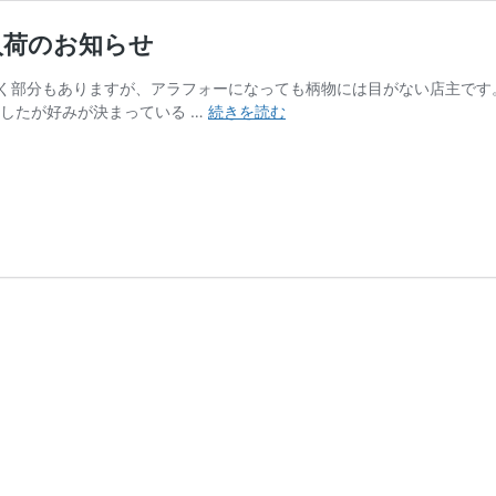
入荷のお知らせ
く部分もありますが、アラフォーになっても柄物には目がない店主です
最
したが好みが決まっている …
続きを読む
新
イ
ン
ポ
ー
ト
柄
シ
ャ
ツ
生
地
情
報
｜
新