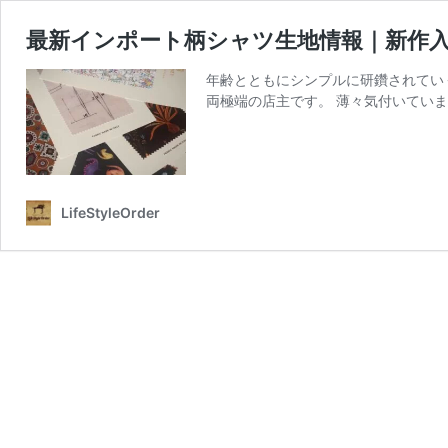
最新インポート柄シャツ生地情報｜新作
年齢とともにシンプルに研鑽されてい
両極端の店主です。 薄々気付いていま
LifeStyleOrder