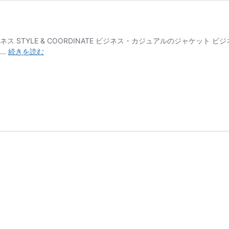
ス STYLE & COORDINATE ビジネス・カジュアルのジャケッ
オ
 …
続きを読む
ー
ダ
ー
ジ
ャ
ケ
ッ
ト