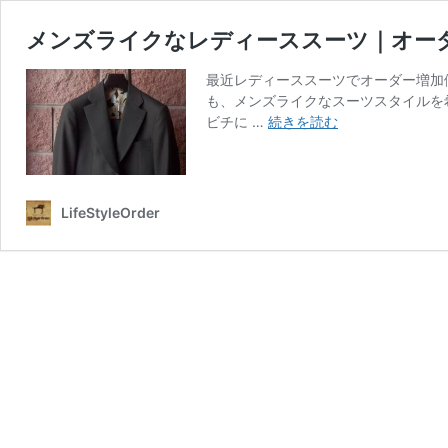
メンズライクなレディーススーツ｜オー
最近レディーススーツでオーダー増加
も、メンズライクなスーツスタイルを
メ
ビチに …
続きを読む
ン
ズ
ラ
イ
LifeStyleOrder
ク
な
レ
デ
ィ
ー
ス
ス
ー
ツ
｜