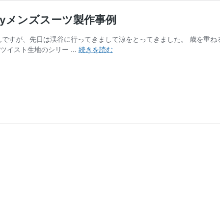
lyメンズスーツ製作事例
るんですが、先日は渓谷に行ってきまして涼をとってきました。 歳を重
グ
ツイスト生地のシリー …
続きを読む
リ
ー
ン
の
ス
ー
ツ
｜
オ
ー
ダ
ー
メ
イ
ド
の