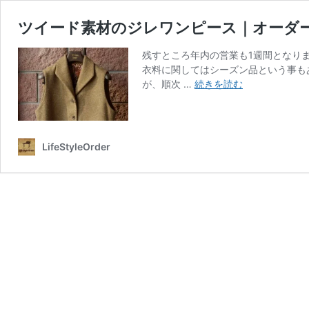
ツイード素材のジレワンピース｜オーダ
残すところ年内の営業も1週間となり
衣料に関してはシーズン品という事も
ツ
が、順次 …
続きを読む
イ
ー
ド
素
LifeStyleOrder
材
の
ジ
レ
ワ
ン
ピ
ー
ス
｜
オ