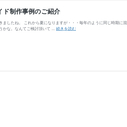
イド制作事例のご紹介
きましたね。 これから夏になりますが・・・毎年のように同じ時期に混
オ
うかな。なんてご検討頂いて …
続きを読む
レ
ン
ジ
の
ダ
ッ
フ
ル
コ
ー
ト
｜
オ
ー
ダ
ー