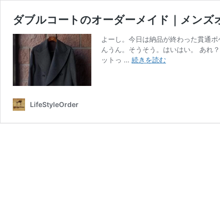
ダブルコートのオーダーメイド｜メンズ
よーし。今日は納品が終わった貫通ポ
んうん。そうそう。はいはい。 あれ
ダ
ットっ …
続きを読む
ブ
ル
コ
ー
LifeStyleOrder
ト
の
オ
ー
ダ
ー
メ
イ
ド
｜
メ