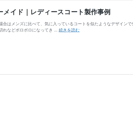
ーメイド｜レディースコート製作事例
場合はメンズに比べて、気に入っているコートを似たようなデザインで
カ
切れなどボロボロになってき …
続きを読む
シ
ミ
ヤ
ス
タ
ン
ド
カ
ラ
ー
コ
ー
ト
の
オ
ー